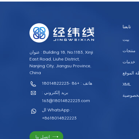
تابعنا
بيت
منتجات
عنوان : Building 18, No.1183, Xinji
East Road, Liuhe District,
خدمات
Nanjing City, Jiangsu Province,
China
 الموقع
هاتف : +86 -18014822223
XML
بريد إلكتروني :
لخصوصية
18014822223@163.com
ال WhatsApp :
+8618014822223
اتصل بنا